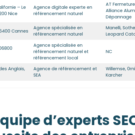
AT Fermetures
lifornie – Le
Agence digitale experte en
Alliance Alu
6200 Nice
référencement naturel
Dépannage
Agence spécialisée en
Manelli, Soth
 06400 Cannes
référencement naturel
Leopard Ca
Agence spécialisée en
 06800
référencement naturel et
NC
référencement local
es Anglais,
Agence de référencement et
Willemse, 0rn
SEA
Karcher
 équipe d’experts S