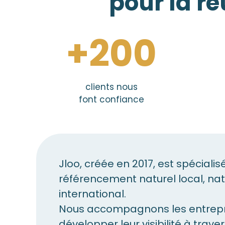
pour la ré
+200
clients nous
font confiance
Jloo, créée en 2017, est spécialis
référencement naturel local, nati
international.
Nous accompagnons les entrepr
développer leur visibilité à trave