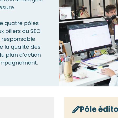
esure.
de quatre pôles
 piliers du SEO.
) responsable
e la qualité des
du plan d’action
ccompagnement.
Pôle édito