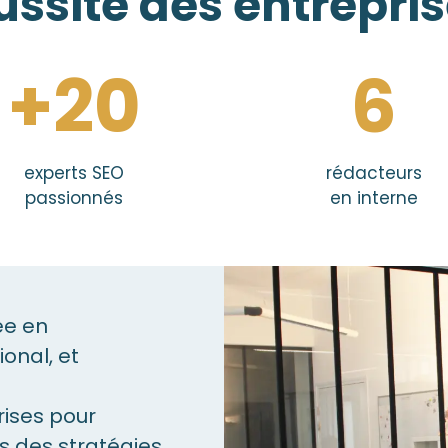
ussite des entrepri
+20
6
experts SEO
rédacteurs
passionnés
en interne
ée en
onal, et
ises pour
rs des stratégies