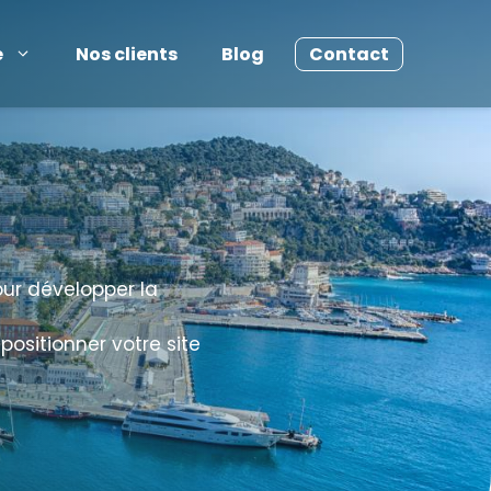
e
Nos clients
Blog
Contact
our développer la
ositionner votre site