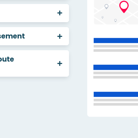
ssement
oute