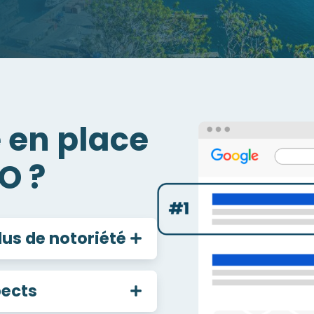
 en place
O ?
plus de notoriété
pects