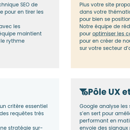
echnique SEO de
Plus votre site prop
pour en tirer les
dans votre thématiq
pour bien se positio
 avec les
Notre équipe de réd
quipe maintient
pour
optimiser les 
 le rythme
pour en créer de no
sur votre secteur d’a
Pôle UX e
un critère essentiel
Google analyse les 
 des requêtes très
s’en sert pour améli
performant en matièr
une stratégie sur-
envoie des signaux p