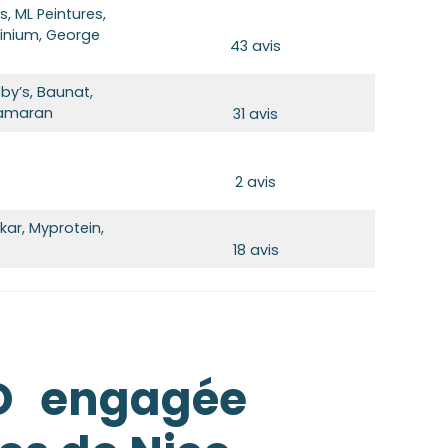
, ML Peintures,
minium, George
43 avis
eby’s, Baunat,
tamaran
31 avis
2 avis
ikar, Myprotein,
18 avis
EO engagée