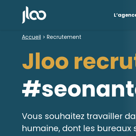
Aller
au
L’agenc
contenu
Accueil
>
Recrutement
Jloo recru
#seonant
Vous souhaitez travailler d
humaine, dont les bureaux s