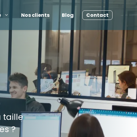
e
Nos clients
Blog
Contact
taille
es ?