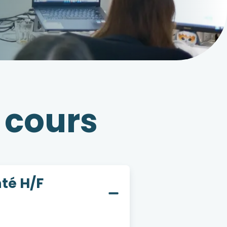
 cours
té H/F