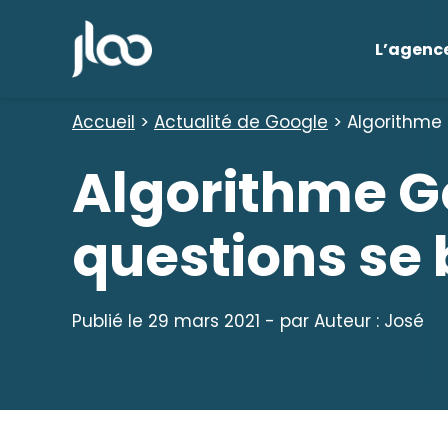
Aller
au
L’agenc
contenu
Accueil
>
Actualité de Google
>
Algorithme 
Algorithme G
questions se 
Publié le
29 mars 2021
- par
Auteur : José
Actualité de Google