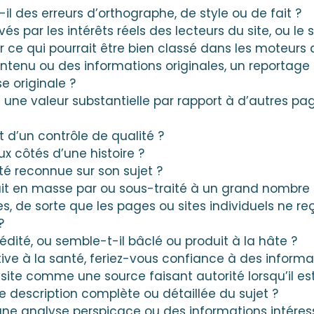
il des erreurs d’orthographe, de style ou de fait ?
vés par les intérêts réels des lecteurs du site, ou le
 ce qui pourrait être bien classé dans les moteurs
 contenu ou des informations originales, un reportage
e originale ?
 une valeur substantielle par rapport à d’autres pag
et d’un contrôle de qualité ?
eux côtés d’une histoire ?
ité reconnue sur son sujet ?
uit en masse par ou sous-traité à un grand nombre d
s, de sorte que les pages ou sites individuels ne r
?
n édité, ou semble-t-il bâclé ou produit à la hâte ?
tive à la santé, feriez-vous confiance à des informa
site comme une source faisant autorité lorsqu’il e
une description complète ou détaillée du sujet ?
l une analyse perspicace ou des informations intére