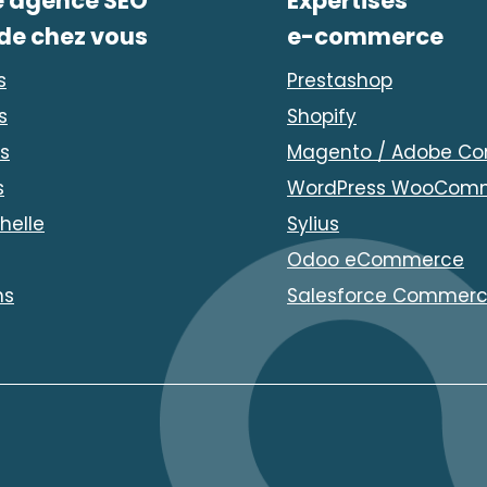
e agence SEO
Expertises
 de chez vous
e-commerce
s
Prestashop
s
Shopify
s
Magento / Adobe C
s
WordPress WooCom
helle
Sylius
Odoo eCommerce
ns
Salesforce Commerc