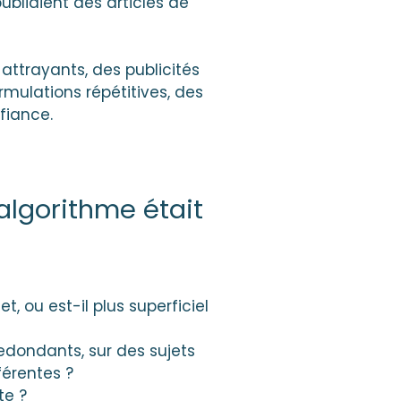
publiaient des articles de
 attrayants, des publicités
rmulations répétitives, des
fiance.
’algorithme était
t, ou est-il plus superficiel
redondants, sur des sujets
férentes ?
te ?