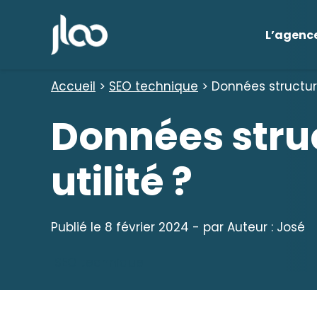
Aller
au
L’agenc
contenu
Accueil
>
SEO technique
>
Données structurée
Données struc
utilité ?
Publié le
8 février 2024
- par
Auteur : José
SEO technique