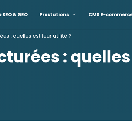
e SEO & GEO
Prestations
CMS E-commerc
s : quelles est leur utilité ?
turées : quelles 