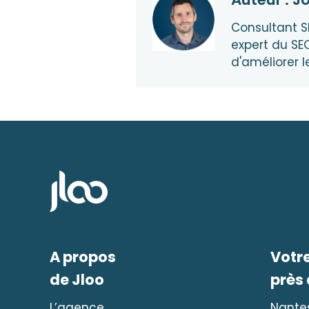
Consultant S
expert du SEO
d'améliorer l
A propos
Votr
de Jloo
près
L’agence
Nante